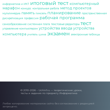
итоговый тест
компьютерный
информатика и ИКТ
марафон
метод проектов
конкурс
контрольная работа
планирование
память
мультимедиа
пиксель
пространственная
рабочая программа
дискретизация
профессия
тест
самообразование
системная плата
текстовые редакторы
устройства ввода
устройства
управление компьютером
экзамен
компьютера
учитель
шина
электронные таблицы
© 2010–2026 – UchInf.ru — теоретические уроки,
тесты и задания по предмету Информатика
Любое копирование материалов сайта без согласования с редакцией
запрещено.