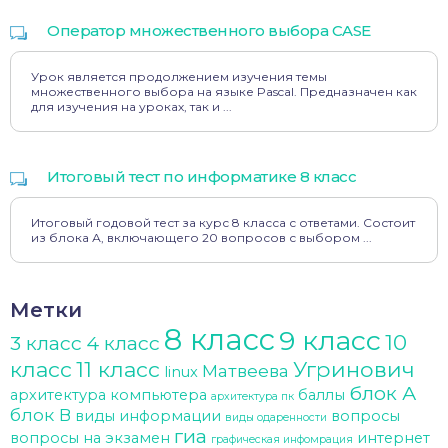
Оператор множественного выбора CASE
Урок является продолжением изучения темы
множественного выбора на языке Pascal. Предназначен как
для изучения на уроках, так и ...
Итоговый тест по информатике 8 класс
Итоговый годовой тест за курс 8 класса с ответами. Состоит
из блока А, включающего 20 вопросов с выбором ...
Метки
8 класс
9 класс
10
3 класс
4 класс
класс
11 класс
Угринович
Матвеева
linux
блок А
архитектура компьютера
баллы
архитектура пк
блок В
виды информации
вопросы
виды одаренности
гиа
вопросы на экзамен
интернет
графическая инфомрация