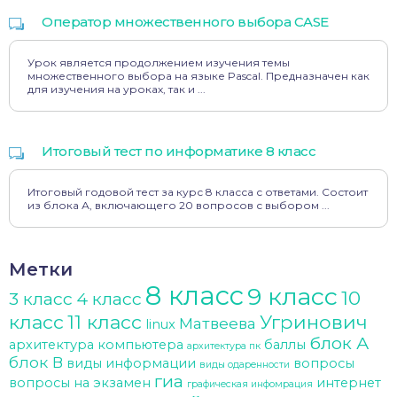
Оператор множественного выбора CASE
Урок является продолжением изучения темы
множественного выбора на языке Pascal. Предназначен как
для изучения на уроках, так и ...
Итоговый тест по информатике 8 класс
Итоговый годовой тест за курс 8 класса с ответами. Состоит
из блока А, включающего 20 вопросов с выбором ...
Метки
8 класс
9 класс
10
3 класс
4 класс
класс
11 класс
Угринович
Матвеева
linux
блок А
архитектура компьютера
баллы
архитектура пк
блок В
виды информации
вопросы
виды одаренности
гиа
вопросы на экзамен
интернет
графическая инфомрация