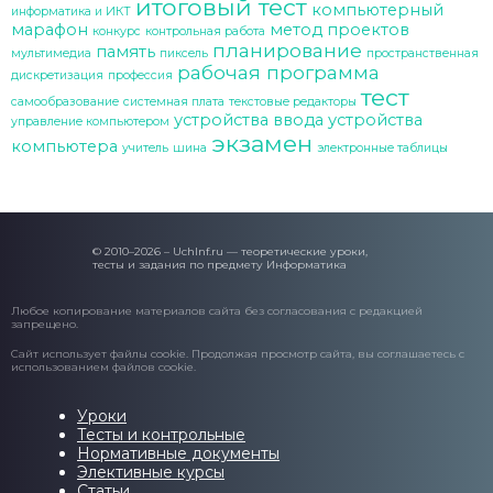
итоговый тест
компьютерный
информатика и ИКТ
марафон
метод проектов
конкурс
контрольная работа
планирование
память
мультимедиа
пиксель
пространственная
рабочая программа
дискретизация
профессия
тест
самообразование
системная плата
текстовые редакторы
устройства ввода
устройства
управление компьютером
экзамен
компьютера
учитель
шина
электронные таблицы
© 2010–2026 – UchInf.ru — теоретические уроки,
тесты и задания по предмету Информатика
Любое копирование материалов сайта без согласования с редакцией
запрещено.
Сайт использует файлы cookie. Продолжая просмотр сайта, вы соглашаетесь с
использованием файлов cookie.
Уроки
Тесты и контрольные
Нормативные документы
Элективные курсы
Статьи