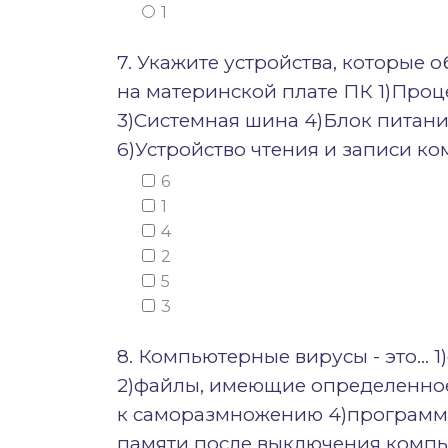
1
7. Укажите устройства, которые
на материнской плате ПК 1)Проц
3)Системная шина 4)Блок питан
6)Устройство чтения и записи ко
6
1
4
2
5
3
8. Компьютерные вирусы - это… 
2)файлы, имеющие определенно
к саморазмножению 4)программ
памяти после выключения комп