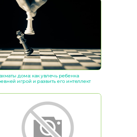
хматы дома: как увлечь ребенка
евней игрой и развить его интеллект