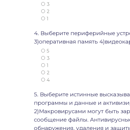
3
2
1
4. Выберите периферийные устро
3)оперативная память 4)видеока
5
3
1
2
4
5. Выберите истинные высказыва
программы и данные и активизи
2)Макровирусами могут быть за
сообщение файлы. Антивирусны
обнаружения, удаления и защит