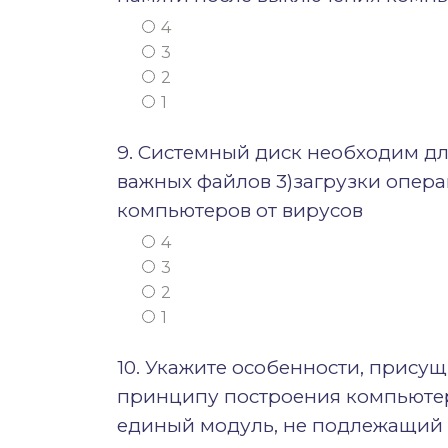
4
3
2
1
9. Системный диск необходим дл
важных файлов 3)загрузки опер
компьютеров от вирусов
4
3
2
1
10. Укажите особенности, прис
принципу построения компьютер
единый модуль, не подлежащий