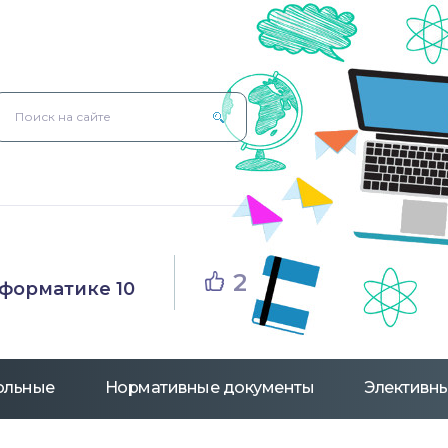
2
нформатике 10
рольные
Нормативные документы
Элективны