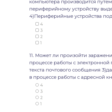
компьютера производится путем
периферийному устройству выде
4)Периферийные устройства под
4
3
2
1
11. Может ли произойти зараже
процессе работы с электронной п
текста почтового сообщения 3)д
в процессе работы с адресной к
4
3
2
1