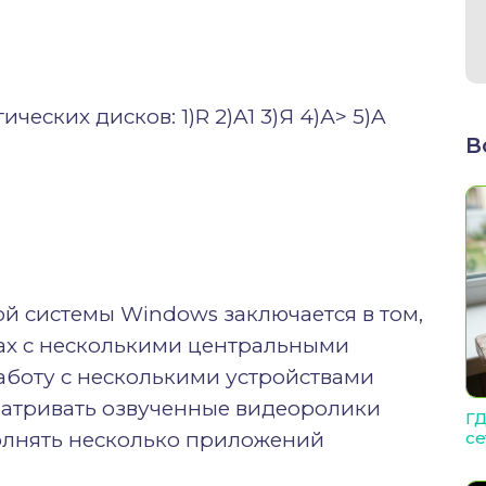
ческих дисков: 1)R 2)A1 3)Я 4)А> 5)A
В
й системы Windows заключается в том,
рах с несколькими центральными
аботу с несколькими устройствами
матривать озвученные видеоролики
ГД
олнять несколько приложений
се