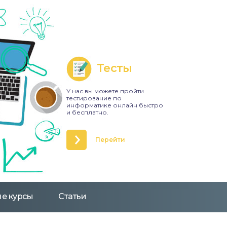
Тесты
У нас вы можете пройти
тестирование по
информатике онлайн быстро
и бесплатно.
Перейти
е курсы
Статьи