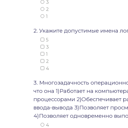
3
2
1
2. Укажите допустимые имена логи
5
3
1
2
4
3. Многозадачность операционно
что она 1)Работает на компьюте
процессорами 2)Обеспечивает р
ввода-вывода 3)Позволяет прос
4)Позволяет одновременно вып
4