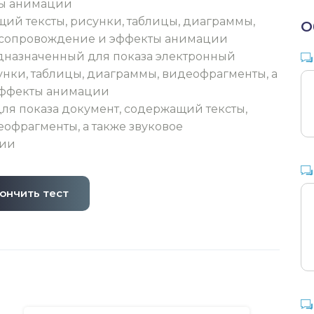
ты анимации
ий тексты, рисунки, таблицы, диаграммы,
О
е сопровождение и эффекты анимации
дназначенный для показа электронный
унки, таблицы, диаграммы, видеофрагменты, а
эффекты анимации
я показа документ, содержащий тексты,
еофрагменты, а также звуковое
ции
ончить тест