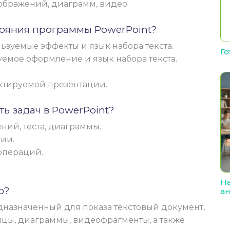
зображений, диаграмм, видео.
стояния программы PowerPoint?
ьзуемые эффекты и язык набора текста.
Го
уемое оформление и язык набора текста.
ктируемой презентации.
ть задач в PowerPoint?
ний, теста, диаграммы.
ии.
операций.
На
о?
ан
назначенный для показа текстовый документ,
ицы, диаграммы, видеофрагменты, а также