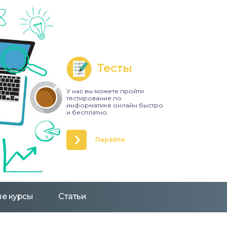
Тесты
У нас вы можете пройти
тестирование по
информатике онлайн быстро
и бесплатно.
Перейти
е курсы
Статьи