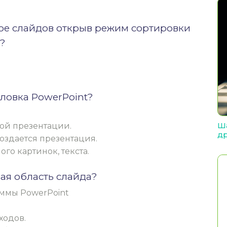
ое слайдов открыв режим сортировки
?
оловка PowerPoint?
Ша
ой презентации.
др
оздается презентация.
го картинок, текста.
ая область слайда?
аммы PowerPoint
ходов.