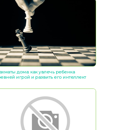
хматы дома: как увлечь ребенка
евней игрой и развить его интеллект