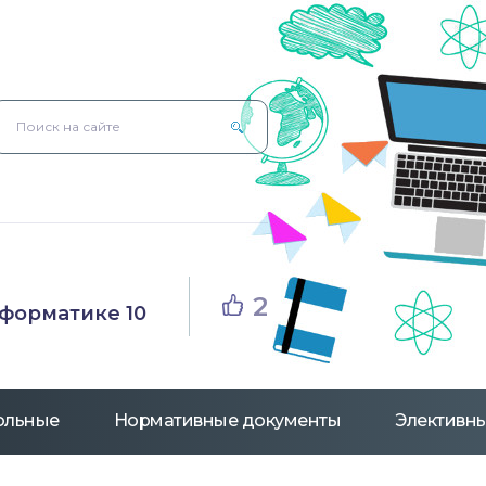
2
нформатике 10
рольные
Нормативные документы
Элективны