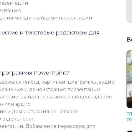
резентации
зентацию
щения между слайдами презентации
ческие и текстовые редакторы для
В
 программы PowerPoint?
ержатся тексты, картинки, диаграммы, аудио,
охранение и демонстрация презентации
ление слайдов, создание слайдов, задание
о или аудио.
е и демонстрация ее , а также
ГД
 отдельности.
се
зентации. Добавление переходов для