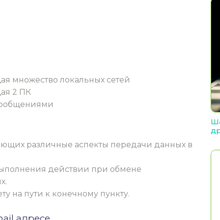
ая множество локальных сетей
ая 2 ПК
 сообщениями
Ша
др
ляющих различные аспекты передачи данных в
выполнения действии при обмене
х.
у на пути к конечному пункту.
ail адресе