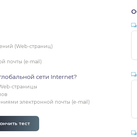
О
ений (Web-страниц)
 почты (e-mail)
глобальной сети Internet?
Web-страницы
лов
иями электронной почты (e-mail)
ончить тест