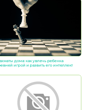
хматы дома: как увлечь ребенка
евней игрой и развить его интеллект