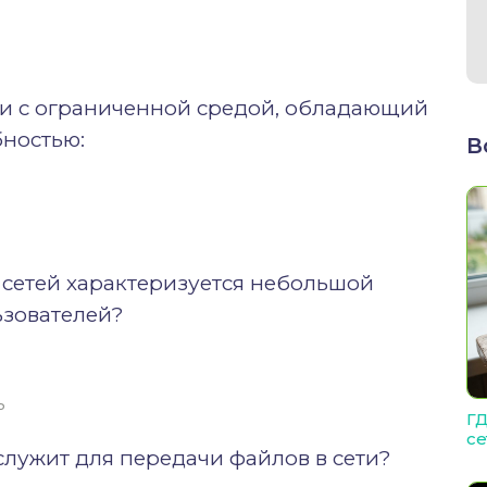
язи с ограниченной средой, обладающий
ностью:
В
 сетей характеризуется небольшой
зователей?
ь
ГД
се
служит для передачи файлов в сети?