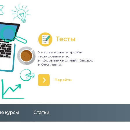
Тесты
У нас вы можете пройти
тестирование по
информатике онлайн быстро
и бесплатно.
Перейти
е курсы
Статьи