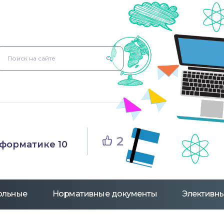
2
нформатике 10
рольные
Нормативные документы
Элективны